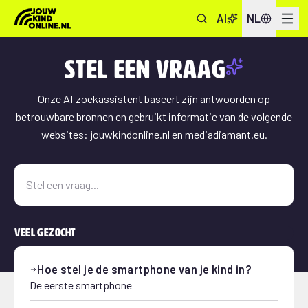
AI
NL
Menu
Onderwerpen
Stel een vraag
Informatie & Tips
Onze AI zoekassistent baseert zijn antwoorden op
betrouwbare bronnen en gebruikt informatie van de volgende
Veelgestelde vragen
websites: jouwkindonline.nl en mediadiamant.eu.
Stel een vraag aan onze AI-assistent
Veel gezocht
Hoe stel je de smartphone van je kind in?
De eerste smartphone