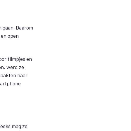
an gaan. Daarom
n en open
oor filmpjes en
en, werd ze
 maakten haar
smartphone
weeks mag ze