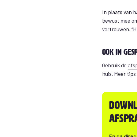
In plaats van 
bewust mee om 
vertrouwen. “He
Ook in ges
Gebruik de
afs
huis. Meer tip
Downl
afspr
En ga direc