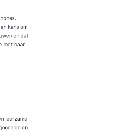
phones.
 een kans om
ouwen en dat
ze met haar
 en leerzame
 googelen en