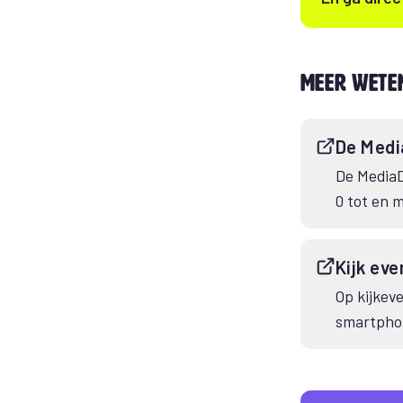
Meer wete
De Med
De MediaD
0 tot en m
Kijk eve
Op kijkeve
smartpho