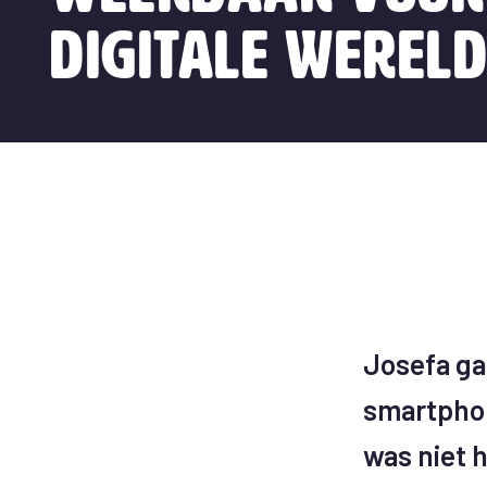
digitale werel
Josefa ga
smartphon
was niet 