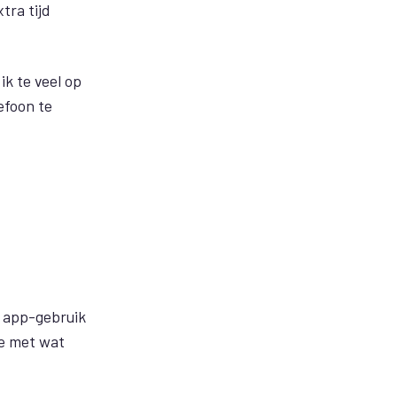
tra tijd
ik te veel op
efoon te
, app-gebruik
ee met wat