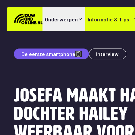
Onderwerpen
Informatie & Tips
De eerste smartphone
Interview
Josefa maakt h
dochter Hailey
weerbaar voor