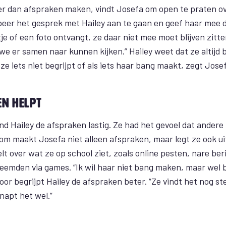
er dan afspraken maken, vindt Josefa om open te praten ov
obeer het gesprek met Hailey aan te gaan en geef haar mee d
je of een foto ontvangt, ze daar niet mee moet blijven zitt
we er samen naar kunnen kijken.” Hailey weet dat ze altijd b
ze iets niet begrijpt of als iets haar bang maakt, zegt Josef
en helpt
ond Hailey de afspraken lastig. Ze had het gevoel dat ander
m maakt Josefa niet alleen afspraken, maar legt ze ook u
telt over wat ze op school ziet, zoals online pesten, nare be
eemden via games. “Ik wil haar niet bang maken, maar wel
r begrijpt Hailey de afspraken beter. “Ze vindt het nog stee
napt het wel.”