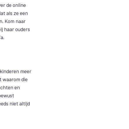
er de online
at als ze een
en. Kom naar
ij haar ouders
a.
e kinderen meer
it waarom die
richten en
 bewust
ds niet altijd