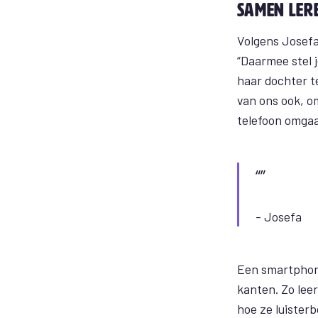
Samen ler
Volgens Josefa
“Daarmee stel j
haar dochter t
van ons ook, o
telefoon omgaat
- Josefa
Een smartphone
kanten. Zo leer
hoe ze luisterb