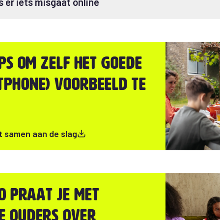
ls er iets misgaat online
ips om zelf het goede
tphone) voorbeeld te
t samen aan de slag
zo praat je met
e ouders over