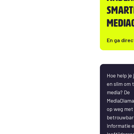
smart
media
En ga direc
Hoe help je j
en slim om 
media? De
MediaDiaman
op weg met
betrouwbar
informatie e
leeftijdsgro