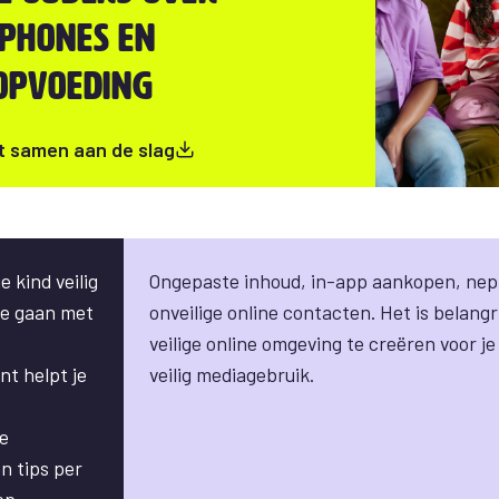
phones en
opvoeding
t samen aan de slag
e kind veilig
Ongepaste inhoud,
in-app aankopen
, ne
te gaan met
onveilige online contacten. Het is belang
veilige online omgeving te creëren voor j
t helpt je
veilig mediagebruik.
e
n tips per
ep.