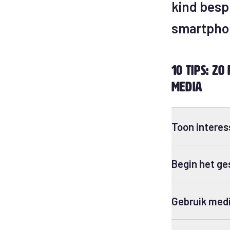
kind besp
smartpho
10 tips: z
media
Toon interes
Begin het ges
Gebruik medi