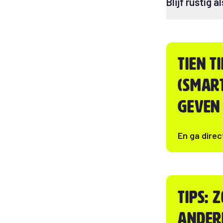
Blijf rustig a
Tien t
(smar
geven
En ga direc
Tips: 
ander