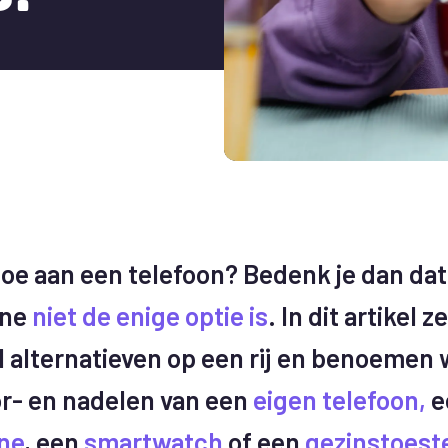
 toe aan een telefoon? Bedenk je dan da
one
niet de enige optie is
. In dit artikel 
l alternatieven op een rij en benoemen
or- en nadelen van een
eigen telefoon,
e
ne
, een
smartwatch
of een
gezinstoest