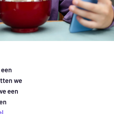
t een
zetten we
 we een
en
el
.