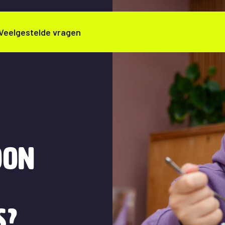
Veelgestelde vragen
oon
f
s?