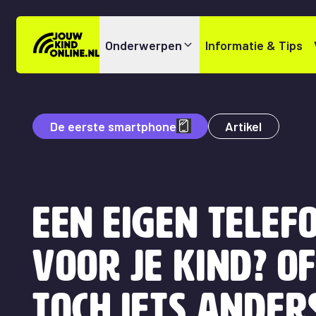
Onderwerpen
Informatie & Tips
De eerste smartphone
Artikel
Een eigen telef
voor je kind? O
toch iets ander