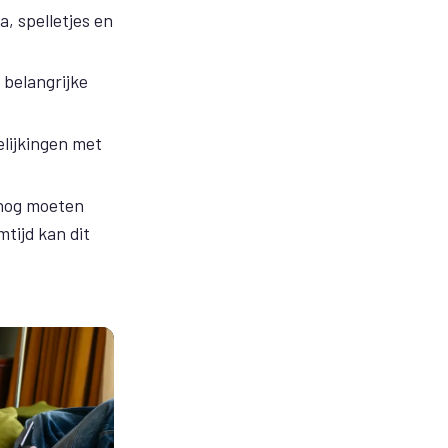
ia
, spelletjes en
 belangrijke
elijkingen met
 nog moeten
tijd kan dit