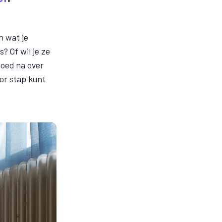
n wat je
s? Of wil je ze
oed na over
or stap kunt